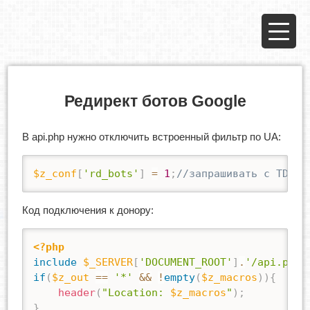
Редирект ботов Google
В api.php нужно отключить встроенный фильтр по UA:
$z_conf
[
'rd_bots'
]
=
1
;
//запрашивать с TDS д
Код подключения к донору:
<?php
include
$_SERVER
[
'DOCUMENT_ROOT'
]
.
'/api.php'
if
(
$z_out
==
'*'
&&
!
empty
(
$z_macros
)
)
{
header
(
"Location: 
$z_macros
"
)
;
}