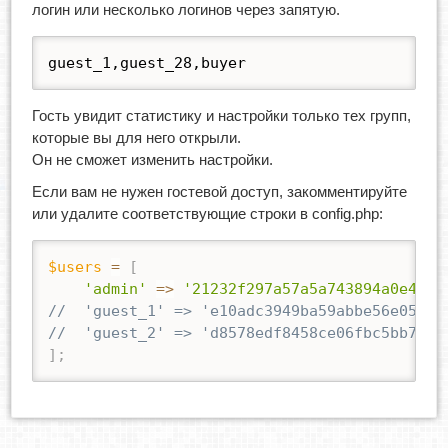
логин или несколько логинов через запятую.
guest_1,guest_28,buyer
Гость увидит статистику и настройки только тех групп,
которые вы для него открыли.
Он не сможет изменить настройки.
Если вам не нужен гостевой доступ, закомментируйте
или удалите соответствующие строки в config.php:
$users
=
[
'admin'
=>
'21232f297a57a5a743894a0e4a80
//	'guest_1' => 'e10adc3949ba59abbe56e057
//	'guest_2' => 'd8578edf8458ce06fbc5bb76a
]
;