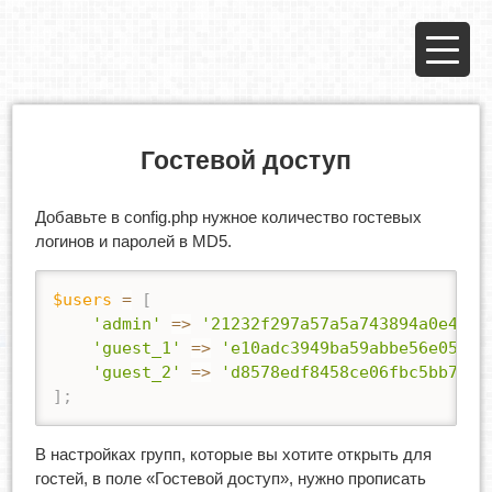
Гостевой доступ
Добавьте в config.php нужное количество гостевых
логинов и паролей в MD5.
$users
=
[
'admin'
=>
'21232f297a57a5a743894a0e4a80
'guest_1'
=>
'e10adc3949ba59abbe56e057f2
'guest_2'
=>
'd8578edf8458ce06fbc5bb76a5
]
;
В настройках групп, которые вы хотите открыть для
гостей, в поле «Гостевой доступ», нужно прописать