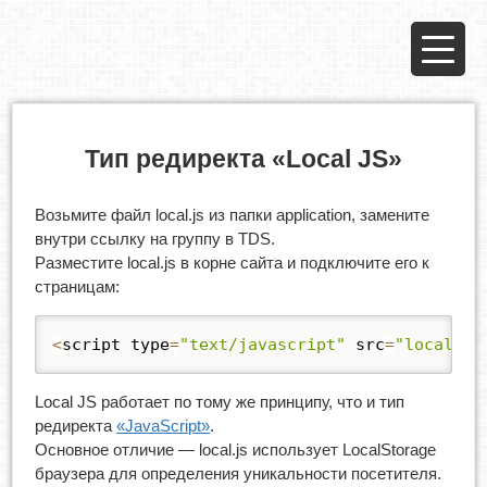
Тип редиректа «Local JS»
Возьмите файл local.js из папки application, замените
внутри ссылку на группу в TDS.
Разместите local.js в корне сайта и подключите его к
страницам:
<
script type
=
"text/javascript"
 src
=
"local.js
Local JS работает по тому же принципу, что и тип
редиректа
«JavaScript»
.
Основное отличие — local.js использует LocalStorage
браузера для определения уникальности посетителя.