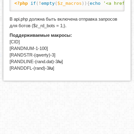
<?php
if
(
!
empty
(
$z_macros
)
)
{
echo
'<a href="'
В api.php должна быть включена отправка запросов
для ботов ($z_rd_bots = 1;).
Поддерживаемые макросы:
[CID]
[RANDNUM-1-100]
[RANDSTR-(qwerty)-3]
[RANDLINE-(rand.dat)-3
/u
]
[RANDDFL-(rand)-3
/u
]